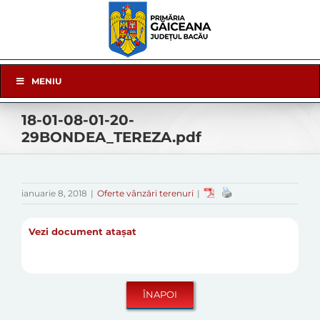
Skip
to
content
Skip
MENIU
Navigation
18-01-08-01-20-
29BONDEA_TEREZA.pdf
ianuarie 8, 2018
|
Oferte vânzări terenuri
|
Vezi document atașat