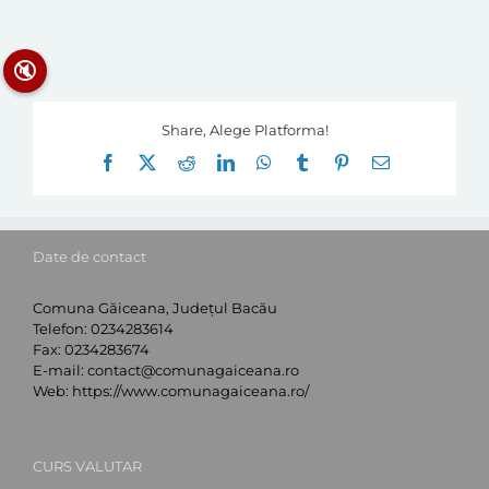
🔇
Share, Alege Platforma!
Facebook
X
Reddit
LinkedIn
WhatsApp
Tumblr
Pinterest
E-
mail:
Date de contact
Comuna Găiceana, Județul Bacău
Telefon:
0234283614
Fax:
0234283674
E-mail:
contact@comunagaiceana.ro
Web:
https://www.comunagaiceana.ro/
CURS VALUTAR