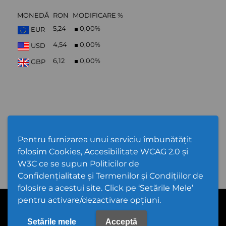
MONEDĂ
RON
MODIFICARE %
5,24
0,00
%
EUR
4,54
0,00
%
USD
6,12
0,00
%
GBP
Abonare Newsletter
Pentru furnizarea unui serviciu îmbunătățit
folosim Cookies, Accesibilitate WCAG 2.0 și
W3C ce se supun Politicilor de
Confidențialitate și Termenilor și Condițiilor de
folosire a acestui site. Click pe ‘Setările Mele’
pentru activare/dezactivare opțiuni.
PPW @
2026 |
Hartă Website
|
Setări Cookies și Accesibilitate
Politică de utilizare Cookies
|
Politică de confidențialitate site
|
Termeni și condiții de utilizare a site-ului
|
GDPR
Setările mele
Acceptă