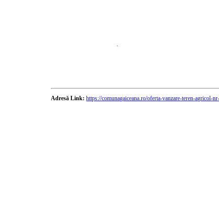
Adresă Link:
https://comunagaiceana.ro/oferta-vanzare-teren-agricol-n