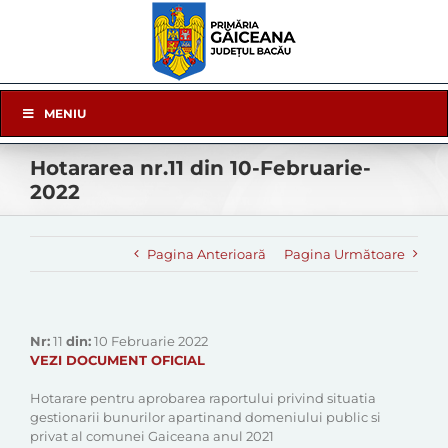
Skip
to
content
Skip
MENIU
Navigation
Hotararea nr.11 din 10-Februarie-
2022
Pagina Anterioară
Pagina Următoare
Nr:
11
din:
10 Februarie 2022
VEZI DOCUMENT OFICIAL
Hotarare pentru aprobarea raportului privind situatia
gestionarii bunurilor apartinand domeniului public si
privat al comunei Gaiceana anul 2021