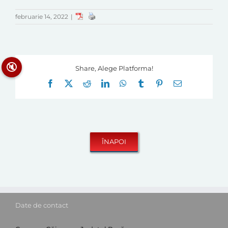
februarie 14, 2022
|
🔇
Share, Alege Platforma!
Facebook
X
Reddit
LinkedIn
WhatsApp
Tumblr
Pinterest
E-
mail:
Date de contact