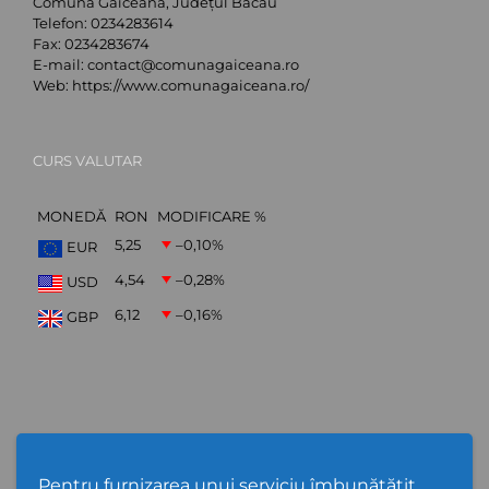
Comuna Găiceana, Județul Bacău
Telefon:
0234283614
Fax:
0234283674
E-mail:
contact@comunagaiceana.ro
Web:
https://www.comunagaiceana.ro/
CURS VALUTAR
MONEDĂ
RON
MODIFICARE %
5,25
–0,10
%
EUR
4,54
–0,28
%
USD
6,12
–0,16
%
GBP
Abonare Newsletter
Pentru furnizarea unui serviciu îmbunătățit